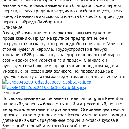
назван в честь быка, знаменитого благодаря своей чёрной
шерсти, следуя традиции Феруччио Ламборгини (создателя
бренда) называть автомобили в честь быков. Это проект для
первого гибрида Ламборгини.
Описание
В каждой компании есть маркетолог или менеджер по
продвижению. Придя на крупное предприятие, они
погружаются в сказку, которая подробно описана в "Алисе в
стране чудес" Л. Кэролла. Трудоустройство в любую
компанию В2В рынка это дыра, дыра в нереальный мир со
своими законами маркетинга и продаж. Сначала он
чувствует себя большим, предстоящие перед ним задачи
мизерные, он создан для великого, но, провалившись в
пустую комнату с таким же бюджетом, он начинает мельчать.
Решение
По словам дизайнера, он вывел стиль Lamborghini Reventon
на новый уровень – более отвязный и агрессивный, но в то
же время элегантный и гармоничный. Основные два тезиса
проекта – «underground» и «hardcore». Именно такие эмоции
должны вызывать треугольные формы и окраска кузова в
блестящий черный и матовый серый цвета.