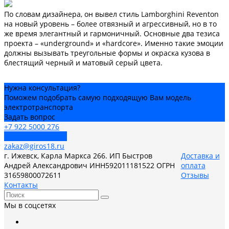
По словам дизайнера, он вывел стиль Lamborghini Reventon
на новый уровень – более отвязный и агрессивный, но в то
же время элегантный и гармоничный. Основные два тезиса
проекта – «underground» и «hardcore». Именно такие эмоции
должны вызывать треугольные формы и окраска кузова в
блестящий черный и матовый серый цвета.
Нужна консультация?
Поможем подобрать самую подходящую Вам модель
электротранспорта
Задать вопрос
+7 922 5000 276
Обратный звонок
zakaz@giros18.ru
г. Ижевск, Карла Маркса 266. ИП Быстров
Доставка и
Андрей Александрович ИНН592011181522 ОГРН
оплата
31659800072611
Отзывы
Контакты
Мы в соцсетях